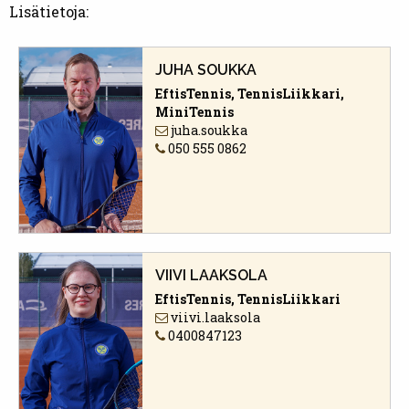
Lisätietoja:
JUHA SOUKKA
EftisTennis, TennisLiikkari,
MiniTennis
juha.soukka
050 555 0862
VIIVI LAAKSOLA
EftisTennis, TennisLiikkari
viivi.laaksola
0400847123