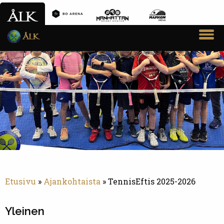
VARAA VUORO
SEURA
AIKUISTOIMINTA
JUNIORITOIMINTA
PADELTOIMINTA
KILPAILUT JA SARJAT
AJANKOHTAISTA
Etusivu
»
Ajankohtaista
»
TennisEftis 2025-2026
YHTEYSTIEDOT
Yleinen