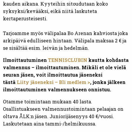
kauden aikana. Kyyteihin sitoudutaan koko
syksyksi/kevääksi, eikä niitä laskuteta
kertaperusteisesti.
Tarjoamme myös välipalaa Bo Arenan kahviosta joka
arkipäivä edulliseen hintaan. Välipala maksaa 2 € ja
se sisältää esim. leivän ja hedelmän.
Ilmoittautuminen
TENNISCLUBIN
kautta kohdasta
valmennus – ilmoittautuminen. Mikäli et ole vielä
seuran jäsen, voit ilmoittautua jäseneksi
tästä
Liity jäseneksi – Bli medlem
>
, jonka jälkeen
ilmoittautuminen valmennukseen onnistuu.
Otamme toimintaan mukaan 40 lasta.
Osallistuakseen valmennustoimintaan pelaajan on
oltava ÅLK:n jäsen. Juniorijäsenyys 40 €/vuosi.
Laskutetaan aina tammi-/helmikuussa.