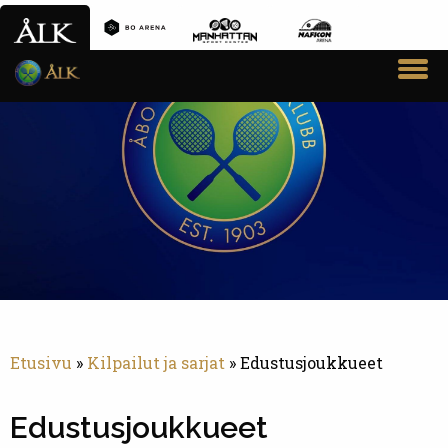
VARAA VUORO
SEURA
AIKUISTOIMINTA
JUNIORITOIMINTA
PADELTOIMINTA
KILPAILUT JA SARJAT
AJANKOHTAISTA
Etusivu
»
Kilpailut ja sarjat
»
Edustusjoukkueet
YHTEYSTIEDOT
Edustusjoukkueet