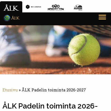
VARAA VUORO
SEURA
AIKUISTOIMINTA
JUNIORITOIMINTA
PADELTOIMINTA
KILPAILUT JA SARJAT
AJANKOHTAISTA
Etusivu
»
ÅLK Padelin toiminta 2026-2027
YHTEYSTIEDOT
ÅLK Padelin toiminta 2026-