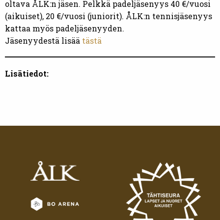
oltava ÅLK:n jäsen. Pelkkä padeljäsenyys 40 €/vuosi
(aikuiset), 20 €/vuosi (juniorit). ÅLK:n tennisjäsenyys
kattaa myös padeljäsenyyden.
Jäsenyydestä lisää
tästä
Lisätiedot: