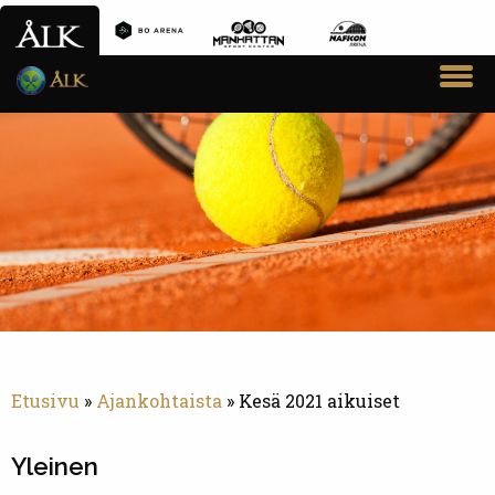
VARAA VUORO
SEURA
AIKUISTOIMINTA
JUNIORITOIMINTA
PADELTOIMINTA
KILPAILUT JA SARJAT
AJANKOHTAISTA
Etusivu
»
Ajankohtaista
»
Kesä 2021 aikuiset
YHTEYSTIEDOT
Yleinen