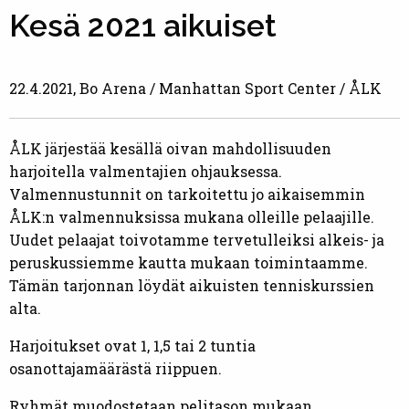
Kesä 2021 aikuiset
22.4.2021, Bo Arena / Manhattan Sport Center / ÅLK
ÅLK järjestää kesällä oivan mahdollisuuden
harjoitella valmentajien ohjauksessa.
Valmennustunnit on tarkoitettu jo aikaisemmin
ÅLK:n valmennuksissa mukana olleille pelaajille.
Uudet pelaajat toivotamme tervetulleiksi alkeis- ja
peruskussiemme kautta mukaan toimintaamme.
Tämän tarjonnan löydät aikuisten tenniskurssien
alta.
Harjoitukset ovat 1, 1,5 tai 2 tuntia
osanottajamäärästä riippuen.
Ryhmät muodostetaan pelitason mukaan.