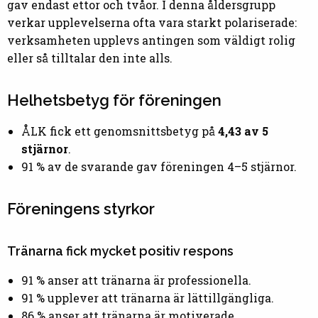
gav endast ettor och tvåor. I denna åldersgrupp
verkar upplevelserna ofta vara starkt polariserade:
verksamheten upplevs antingen som väldigt rolig
eller så tilltalar den inte alls.
Helhetsbetyg för föreningen
ÅLK fick ett genomsnittsbetyg på
4,43 av 5
stjärnor
.
91 % av de svarande gav föreningen 4–5 stjärnor.
Föreningens styrkor
Tränarna fick mycket positiv respons
91 % anser att tränarna är professionella.
91 % upplever att tränarna är lättillgängliga.
86 % anser att tränarna är motiverade.