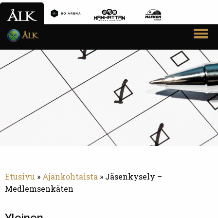
VARAA VUORO
SEURA
AIKUISTOIMINTA
JUNIORITOIMINTA
PADELTOIMINTA
KILPAILUT JA SARJAT
AJANKOHTAISTA
Etusivu
»
Ajankohtaista
»
Jäsenkysely –
YHTEYSTIEDOT
Medlemsenkäten
Yleinen