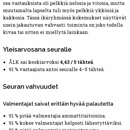
osa vastauksista oli pelkkiä nelosia ja vitosia, mutta
muutamalta lapselta tuli myös pelkkiä ykkösiä ja
kakkosia. Tässä ikäryhmässä kokemukset näyttävät
usein jakautuvan vahvasti: toiminta on joko todella
kivaa tai sitten ei miellytä lainkaan.
Yleisarvosana seuralle
ÅLK sai keskiarvoksi
4,43 / 5 tähteä
.
91 % vastaajista antoi seuralle 4–5 tähteä.
Seuran vahvuudet
Valmentajat saivat erittäin hyvää palautetta
91 % pitää valmentajia ammattitaitoisina.
91 % kokee valmentajat helposti lähestyttäviksi.