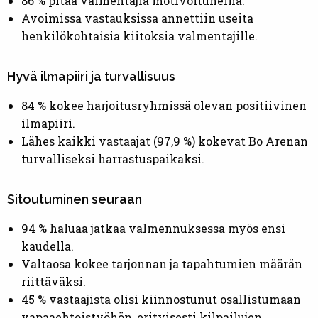
86 % pitää valmentajia motivoituneina.
Avoimissa vastauksissa annettiin useita
henkilökohtaisia kiitoksia valmentajille.
Hyvä ilmapiiri ja turvallisuus
84 % kokee harjoitusryhmissä olevan positiivinen
ilmapiiri.
Lähes kaikki vastaajat (97,9 %) kokevat Bo Arenan
turvalliseksi harrastuspaikaksi.
Sitoutuminen seuraan
94 % haluaa jatkaa valmennuksessa myös ensi
kaudella.
Valtaosa kokee tarjonnan ja tapahtumien määrän
riittäväksi.
45 % vastaajista olisi kiinnostunut osallistumaan
vapaaehtoistyöhön, erityisesti kilpailujen