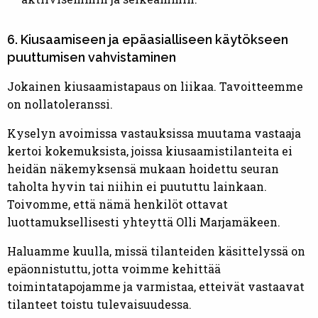
6. Kiusaamiseen ja epäasialliseen käytökseen
puuttumisen vahvistaminen
Jokainen kiusaamistapaus on liikaa. Tavoitteemme
on nollatoleranssi.
Kyselyn avoimissa vastauksissa muutama vastaaja
kertoi kokemuksista, joissa kiusaamistilanteita ei
heidän näkemyksensä mukaan hoidettu seuran
taholta hyvin tai niihin ei puututtu lainkaan.
Toivomme, että nämä henkilöt ottavat
luottamuksellisesti yhteyttä Olli Marjamäkeen.
Haluamme kuulla, missä tilanteiden käsittelyssä on
epäonnistuttu, jotta voimme kehittää
toimintatapojamme ja varmistaa, etteivät vastaavat
tilanteet toistu tulevaisuudessa.