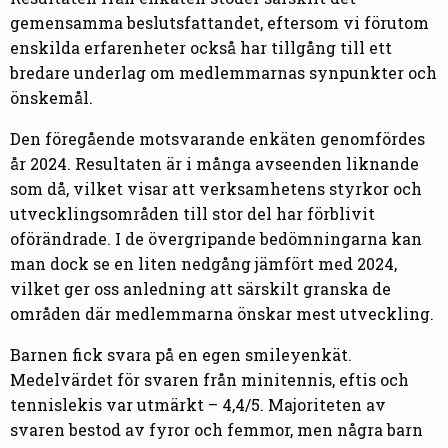
gemensamma beslutsfattandet, eftersom vi förutom
enskilda erfarenheter också har tillgång till ett
bredare underlag om medlemmarnas synpunkter och
önskemål.
Den föregående motsvarande enkäten genomfördes
år 2024. Resultaten är i många avseenden liknande
som då, vilket visar att verksamhetens styrkor och
utvecklingsområden till stor del har förblivit
oförändrade. I de övergripande bedömningarna kan
man dock se en liten nedgång jämfört med 2024,
vilket ger oss anledning att särskilt granska de
områden där medlemmarna önskar mest utveckling.
Barnen fick svara på en egen smileyenkät.
Medelvärdet för svaren från minitennis, eftis och
tennislekis var utmärkt – 4,4/5. Majoriteten av
svaren bestod av fyror och femmor, men några barn