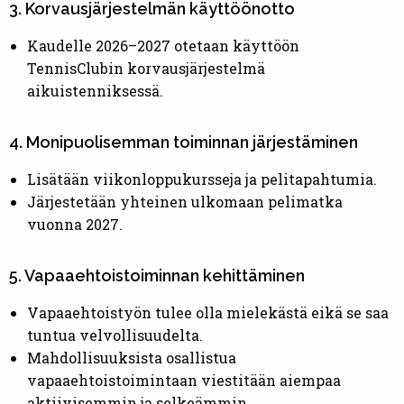
3. Korvausjärjestelmän käyttöönotto
Kaudelle 2026–2027 otetaan käyttöön
TennisClubin korvausjärjestelmä
aikuistenniksessä.
4. Monipuolisemman toiminnan järjestäminen
Lisätään viikonloppukursseja ja pelitapahtumia.
Järjestetään yhteinen ulkomaan pelimatka
vuonna 2027.
5. Vapaaehtoistoiminnan kehittäminen
Vapaaehtoistyön tulee olla mielekästä eikä se saa
tuntua velvollisuudelta.
Mahdollisuuksista osallistua
vapaaehtoistoimintaan viestitään aiempaa
aktiivisemmin ja selkeämmin.