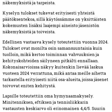
näkemyksistä ja tarpeista.
Kyselyn tulokset tukevat erityisesti yhteistä
päätöksentekoa, sillä käytössämme on yksittäisten
kokemusten lisäksi laajempi aineisto jäsenistön
näkemyksistä ja toiveista.
Edellinen vastaava kysely toteutettiin vuonna 2024.
Tulokset ovat monilta osin samansuuntaisia kuin
tuolloin, mikä kertoo toiminnan vahvuuksien ja
kehityskohteiden säilyneen pitkälti ennallaan.
Kokonaisarvioissa näkyy kuitenkin lievää laskua
vuoteen 2024 verrattuna, mikä antaa meille aihetta
tarkastella erityisesti niitä osa-alueita, joissa jäsenet
toivovat eniten kehitystä.
Lapsille toteutettiin oma hymynaamakysely.
Minitenniksen, eftiksen ja tennisliikkarin
vastausten keskiarvo oli erinomainen 4,4/5. Suurin